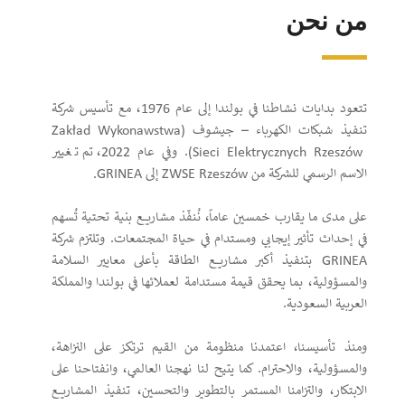
من نحن
تتعود بدايات نشاطنا في بولندا إلى عام 1976، مع تأسيس شركة
تنفيذ شبكات الكهرباء – جيشوف (Zakład Wykonawstwa
Sieci Elektrycznych Rzeszów). وفي عام 2022، تم تغيير
الاسم الرسمي للشركة من ZWSE Rzeszów إلى GRINEA.
على مدى ما يقارب خمسين عاماً، نُنفّذ مشاريع بنية تحتية تُسهم
في إحداث تأثير إيجابي ومستدام في حياة المجتمعات. وتلتزم شركة
GRINEA بتنفيذ أكبر مشاريع الطاقة بأعلى معايير السلامة
والمسؤولية، بما يحقق قيمة مستدامة لعملائها في بولندا والمملكة
العربية السعودية.
ومنذ تأسيسنا، اعتمدنا منظومة من القيم ترتكز على النزاهة،
والمسؤولية، والاحترام. كما يتيح لنا نهجنا العالمي، وانفتاحنا على
الابتكار، والتزامنا المستمر بالتطوير والتحسين، تنفيذ المشاريع