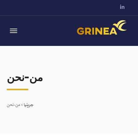
من-نحن
جرينيا
›
من-نحن