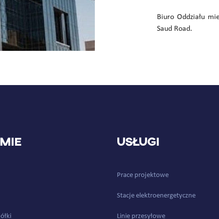
Biuro Oddziału mie
Saud Road.
rmie
Usługi
Prace projektowe
Stacje elektroenergetyczne
ółki
Linie przesyłowe