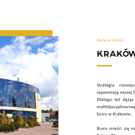
Biura w Polsce
Krakó
Strategia rozwoj
zapewniają naszej S
Dlatego też dążąc
multidyscyplinarne
biuro w Krakowie.
Biuro mieści się n