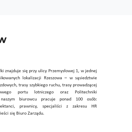
ów
łki znajduje się przy ulicy Przemysłowej 1, w jednej
nikowanych lokalizacji Rzeszowa – w sąsiedztwie
zdowych, trasy szybkiego ruchu, trasy prowadzącej
wego portu lotniczego oraz Politechniki
 naszym biurowcu pracuje ponad 100 osób:
ojektanci, prawnicy, specjaliści z zakresu HR
ieści się Biuro Zarządu.