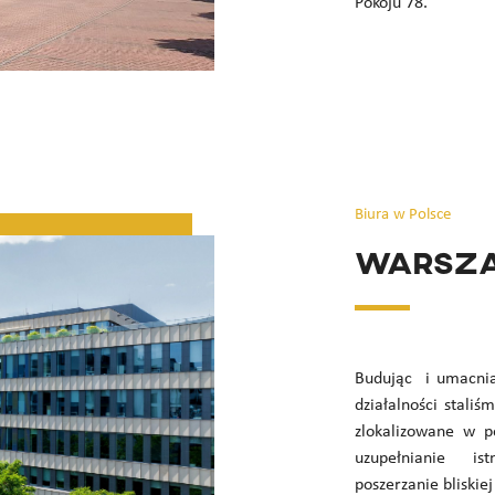
Pokoju 78.
Biura w Polsce
Warsz
Budując i umacnia
działalności stali
zlokalizowane w po
uzupełnianie ist
poszerzanie bliskie