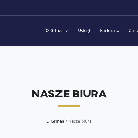
O Grinea
Usługi
Kariera
Zint
Nasze biura
O Grinea
›
Nasze biura