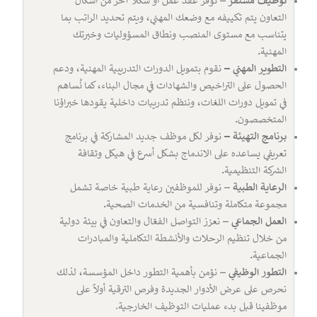
توظيف مستقر
– نوفر عقد عمل أو شكلاً آخر من أشكال
التعاون يتم تكييفه مع وضعك المهني، ويتم تحديد الراتب بما
يتناسب مع مستوى المنصب ونطاق المسؤوليات وخبرتك
المهنية
.
التطوير المهني –
نقوم بتمويل الدورات التدريبية المهنية، ودعم
الحصول على التراخيص والشهادات في مجال البناء، كما نُساهم
في تمويل دورات اللغات، وننظم تدريبات داخلية يقودها خبراؤنا
المتخصصون
.
برنامج التهيئة –
نوفر لكل موظف جديد المشاركة في برنامج
تعريفي يساعده على الاندماج بشكل أسرع في هيكل وثقافة
الشركة التنظيمية
.
الرعاية الطبية
– نوفر للموظفين رعاية طبية خاصة تشمل
مجموعة متكاملة وتنافسية من الخدمات الصحية
.
العمل الجماعي
– نعزز التواصل الفعّال والتعاون في بيئة دولية
من خلال تنظيم الرحلات والأنشطة التكاملية والمبادرات
الجماعية
.
التطور الوظيفي
– نؤمن بأهمية التطور داخل المؤسسة، لذلك
نحرص على عرض الأدوار الجديدة وفرص الترقية أولاً على
موظفينا قبل بدء عمليات التوظيف الخارجية.