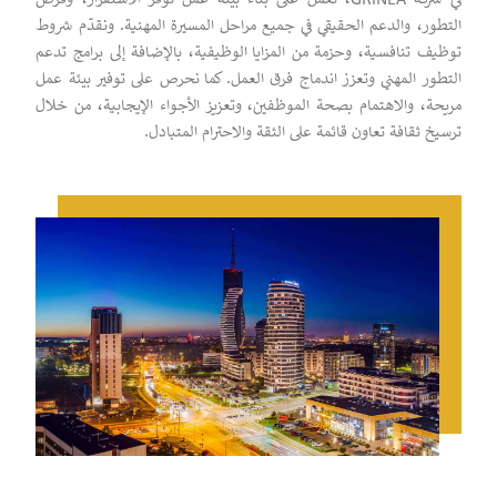
في شركة GRINEA، نعمل على بناء بيئة عمل توفر الاستقرار، وفرص
التطور، والدعم الحقيقي في جميع مراحل المسيرة المهنية. ونقدّم شروط
توظيف تنافسية، وحزمة من المزايا الوظيفية، بالإضافة إلى برامج تدعم
التطور المهني وتعزز اندماج فرق العمل. كما نحرص على توفير بيئة عمل
مريحة، والاهتمام بصحة الموظفين، وتعزيز الأجواء الإيجابية، من خلال
ترسيخ ثقافة تعاون قائمة على الثقة والاحترام المتبادل.