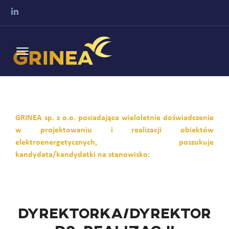
GRINEA sp. z o.o. posiadająca wieloletnie doświadczenie
w projektowaniu i realizacji obiektów
elektroenergetycznych, poszukuje
kandydata/kandydatki na stanowisko:
dyrektorka/dyrektor