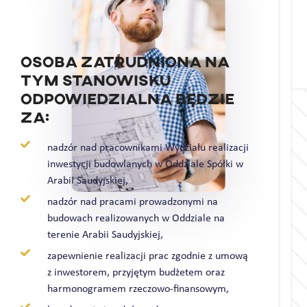
Osoba zatrudniona na
tym stanowisku
odpowiedzialna będzie
za:
nadzór nad pracownikami Wydziału realizacji
inwestycji budowlanych w Oddziale Spółki w
Arabii Saudyjskiej,
nadzór nad pracami prowadzonymi na
budowach realizowanych w Oddziale na
terenie Arabii Saudyjskiej,
zapewnienie realizacji prac zgodnie z umową
z inwestorem, przyjętym budżetem oraz
harmonogramem rzeczowo-finansowym,